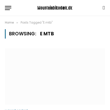
Home
Posts Tagged "E mtb"
»
BROWSING:
E MTB