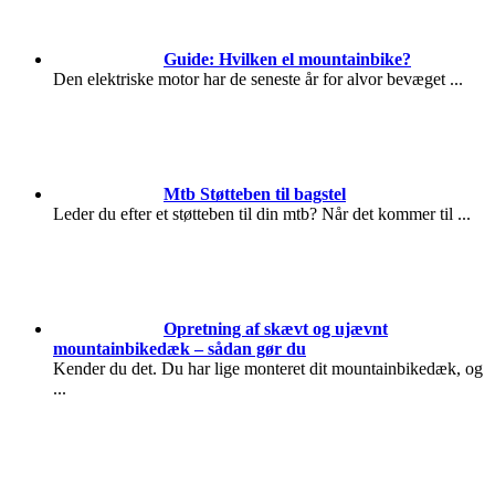
Guide: Hvilken el mountainbike?
Den elektriske motor har de seneste år for alvor bevæget
...
Mtb Støtteben til bagstel
Leder du efter et støtteben til din mtb? Når det kommer til
...
Opretning af skævt og ujævnt
mountainbikedæk – sådan gør du
Kender du det. Du har lige monteret dit mountainbikedæk, og
...