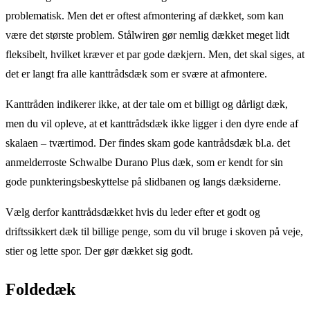
problematisk. Men det er oftest afmontering af dækket, som kan
være det største problem. Stålwiren gør nemlig dækket meget lidt
fleksibelt, hvilket kræver et par gode dækjern. Men, det skal siges, at
det er langt fra alle kanttrådsdæk som er svære at afmontere.
Kanttråden indikerer ikke, at der tale om et billigt og dårligt dæk,
men du vil opleve, at et kanttrådsdæk ikke ligger i den dyre ende af
skalaen – tværtimod. Der findes skam gode kantrådsdæk bl.a. det
anmelderroste Schwalbe Durano Plus dæk, som er kendt for sin
gode punkteringsbeskyttelse på slidbanen og langs dæksiderne.
Vælg derfor kanttrådsdækket hvis du leder efter et godt og
driftssikkert dæk til billige penge, som du vil bruge i skoven på veje,
stier og lette spor. Der gør dækket sig godt.
Foldedæk