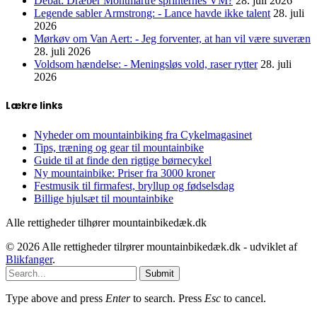
Debat: Dræber Montmartre sprinternes VM?
28. juli 2026
Legende sabler Armstrong: - Lance havde ikke talent
28. juli
2026
Mørkøv om Van Aert: - Jeg forventer, at han vil være suveræn
28. juli 2026
Voldsom hændelse: - Meningsløs vold, raser rytter
28. juli
2026
Lækre links
Nyheder om mountainbiking fra Cykelmagasinet
Tips, træning og gear til mountainbike
Guide til at finde den rigtige børnecykel
Ny mountainbike: Priser fra 3000 kroner
Festmusik til firmafest, bryllup og fødselsdag
Billige hjulsæt til mountainbike
Alle rettigheder tilhører mountainbikedæk.dk
© 2026 Alle rettigheder tilrører mountainbikedæk.dk - udviklet af
Blikfanger
.
Submit
Type above and press
Enter
to search. Press
Esc
to cancel.