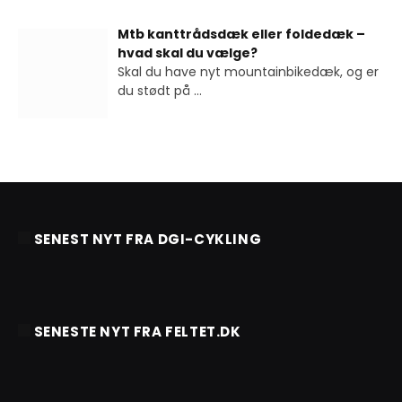
Mtb kanttrådsdæk eller foldedæk –
hvad skal du vælge?
Skal du have nyt mountainbikedæk, og er
du stødt på
...
SENEST NYT FRA DGI-CYKLING
SENESTE NYT FRA FELTET.DK