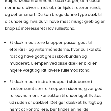
Ralph. Mellemrummene i dækket gør, at mudder
nemmere bliver smidt af, når hjulet roterer rundt,
og det er smart. Du kan bruge denne type dæk til
alt underlag, hvis du vil have mest muligt greb og er
knap så interesseret i lav rullestand.
Et dæk med store knopper passer godt til
efterårs- og vintermånederne, hvor du skal stå
fast og have godt greb i skovbunden og
mudderet. Ulempen ved disse dæk er bl.a. en
højere vægt og lidt lavere rullemodstand.
Et dæk med mindre knopper i slidebanen i
midten samt større knopper i siderne, giver god
rulleevne mens kontakten til underlaget flyttes
ud i siden af dækket. Det gør dækket hurtigt og
nemt at kontrollere. Der findes en hel del