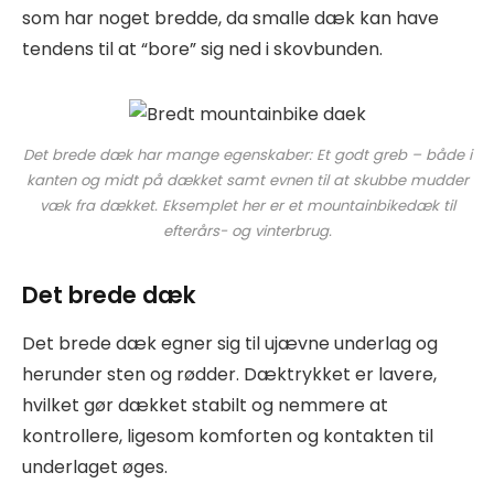
som har noget bredde, da smalle dæk kan have
tendens til at “bore” sig ned i skovbunden.
Det brede dæk har mange egenskaber: Et godt greb – både i
kanten og midt på dækket samt evnen til at skubbe mudder
væk fra dækket. Eksemplet her er et mountainbikedæk til
efterårs- og vinterbrug.
Det brede dæk
Det brede dæk egner sig til ujævne underlag og
herunder sten og rødder. Dæktrykket er lavere,
hvilket gør dækket stabilt og nemmere at
kontrollere, ligesom komforten og kontakten til
underlaget øges.