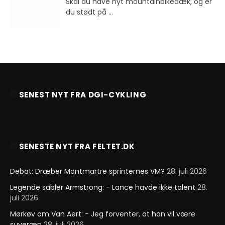
Skal du have nyt mountainbikedæk, og er
du stødt på
...
SENEST NYT FRA DGI-CYKLING
SENESTE NYT FRA FELTET.DK
Debat: Dræber Montmartre sprinternes VM?
28. juli 2026
Legende sabler Armstrong: - Lance havde ikke talent
28.
juli 2026
Mørkøv om Van Aert: - Jeg forventer, at han vil være
suveræn
28. juli 2026