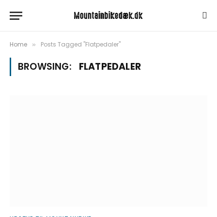
Home
Posts Tagged "Flatpedaler"
»
BROWSING:
FLATPEDALER