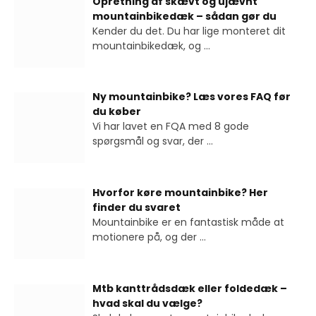
Opretning af skævt og ujævnt
mountainbikedæk – sådan gør du
Kender du det. Du har lige monteret dit
mountainbikedæk, og
...
Ny mountainbike? Læs vores FAQ før
du køber
Vi har lavet en FQA med 8 gode
spørgsmål og svar, der
...
Hvorfor køre mountainbike? Her
finder du svaret
Mountainbike er en fantastisk måde at
motionere på, og der
...
Mtb kanttrådsdæk eller foldedæk –
hvad skal du vælge?