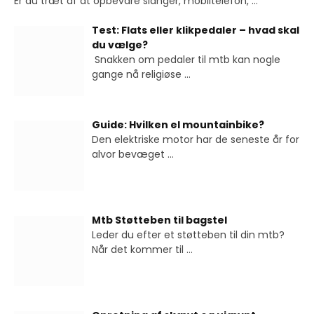
Er du træt af at opbevare slanger, mobiltelefon,
...
Test: Flats eller klikpedaler – hvad skal
du vælge?
Snakken om pedaler til mtb kan nogle
gange nå religiøse
...
Guide: Hvilken el mountainbike?
Den elektriske motor har de seneste år for
alvor bevæget
...
Mtb Støtteben til bagstel
Leder du efter et støtteben til din mtb?
Når det kommer til
...