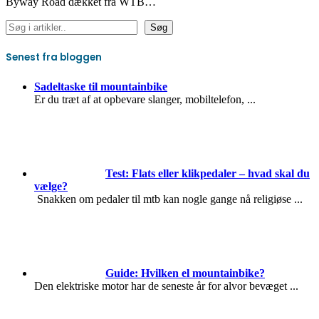
Byway Road dækket fra WTB…
Søg
Søg
Senest fra bloggen
Sadeltaske til mountainbike
Er du træt af at opbevare slanger, mobiltelefon,
...
Test: Flats eller klikpedaler – hvad skal du
vælge?
Snakken om pedaler til mtb kan nogle gange nå religiøse
...
Guide: Hvilken el mountainbike?
Den elektriske motor har de seneste år for alvor bevæget
...