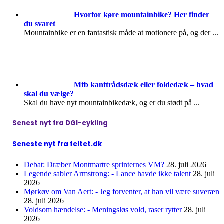
Hvorfor køre mountainbike? Her finder
du svaret
Mountainbike er en fantastisk måde at motionere på, og der
...
Mtb kanttrådsdæk eller foldedæk – hvad
skal du vælge?
Skal du have nyt mountainbikedæk, og er du stødt på
...
Senest nyt fra DGI-cykling
Seneste nyt fra feltet.dk
Debat: Dræber Montmartre sprinternes VM?
28. juli 2026
Legende sabler Armstrong: - Lance havde ikke talent
28. juli
2026
Mørkøv om Van Aert: - Jeg forventer, at han vil være suveræn
28. juli 2026
Voldsom hændelse: - Meningsløs vold, raser rytter
28. juli
2026