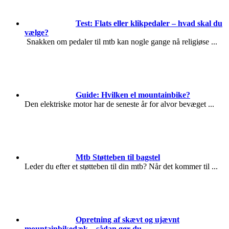
Test: Flats eller klikpedaler – hvad skal du
vælge?
Snakken om pedaler til mtb kan nogle gange nå religiøse
...
Guide: Hvilken el mountainbike?
Den elektriske motor har de seneste år for alvor bevæget
...
Mtb Støtteben til bagstel
Leder du efter et støtteben til din mtb? Når det kommer til
...
Opretning af skævt og ujævnt
mountainbikedæk – sådan gør du