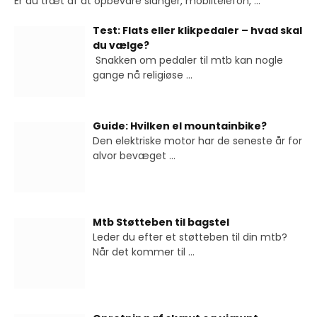
Er du træt af at opbevare slanger, mobiltelefon,
...
Test: Flats eller klikpedaler – hvad skal
du vælge?
Snakken om pedaler til mtb kan nogle
gange nå religiøse
...
Guide: Hvilken el mountainbike?
Den elektriske motor har de seneste år for
alvor bevæget
...
Mtb Støtteben til bagstel
Leder du efter et støtteben til din mtb?
Når det kommer til
...