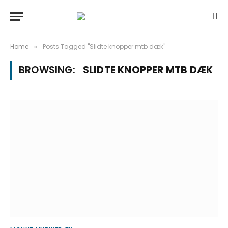
Home
Posts Tagged "Slidte knopper mtb dæk"
»
BROWSING:
SLIDTE KNOPPER MTB DÆK