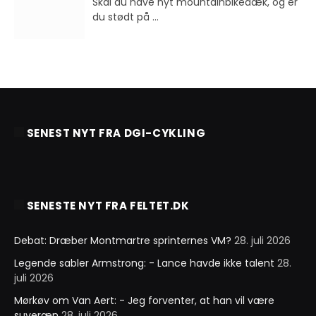
Skal du have nyt mountainbikedæk, og er
du stødt på
...
SENEST NYT FRA DGI-CYKLING
SENESTE NYT FRA FELTET.DK
Debat: Dræber Montmartre sprinternes VM?
28. juli 2026
Legende sabler Armstrong: - Lance havde ikke talent
28.
juli 2026
Mørkøv om Van Aert: - Jeg forventer, at han vil være
suveræn
28. juli 2026