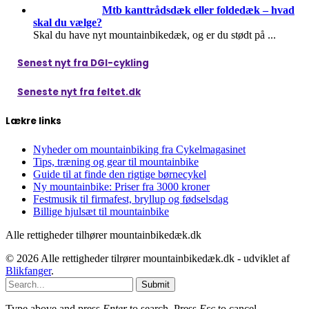
Mtb kanttrådsdæk eller foldedæk – hvad
skal du vælge?
Skal du have nyt mountainbikedæk, og er du stødt på
...
Senest nyt fra DGI-cykling
Seneste nyt fra feltet.dk
Lækre links
Nyheder om mountainbiking fra Cykelmagasinet
Tips, træning og gear til mountainbike
Guide til at finde den rigtige børnecykel
Ny mountainbike: Priser fra 3000 kroner
Festmusik til firmafest, bryllup og fødselsdag
Billige hjulsæt til mountainbike
Alle rettigheder tilhører mountainbikedæk.dk
© 2026 Alle rettigheder tilrører mountainbikedæk.dk - udviklet af
Blikfanger
.
Submit
Type above and press
Enter
to search. Press
Esc
to cancel.