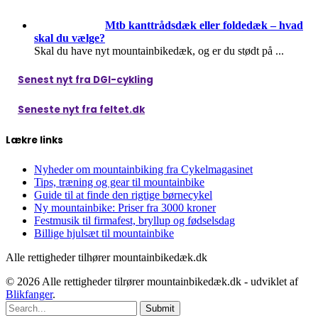
Mtb kanttrådsdæk eller foldedæk – hvad
skal du vælge?
Skal du have nyt mountainbikedæk, og er du stødt på
...
Senest nyt fra DGI-cykling
Seneste nyt fra feltet.dk
Lækre links
Nyheder om mountainbiking fra Cykelmagasinet
Tips, træning og gear til mountainbike
Guide til at finde den rigtige børnecykel
Ny mountainbike: Priser fra 3000 kroner
Festmusik til firmafest, bryllup og fødselsdag
Billige hjulsæt til mountainbike
Alle rettigheder tilhører mountainbikedæk.dk
© 2026 Alle rettigheder tilrører mountainbikedæk.dk - udviklet af
Blikfanger
.
Submit