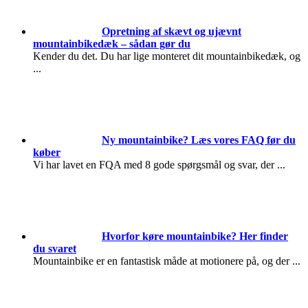
Opretning af skævt og ujævnt
mountainbikedæk – sådan gør du
Kender du det. Du har lige monteret dit mountainbikedæk, og
...
Ny mountainbike? Læs vores FAQ før du
køber
Vi har lavet en FQA med 8 gode spørgsmål og svar, der
...
Hvorfor køre mountainbike? Her finder
du svaret
Mountainbike er en fantastisk måde at motionere på, og der
...