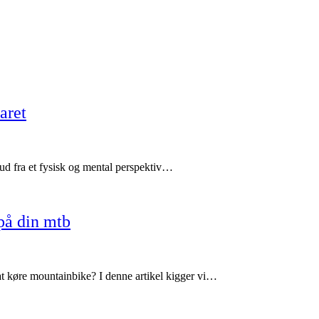
aret
 ud fra et fysisk og mental perspektiv…
på din mtb
at køre mountainbike? I denne artikel kigger vi…