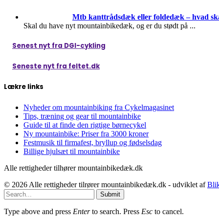
Mtb kanttrådsdæk eller foldedæk – hvad sk
Skal du have nyt mountainbikedæk, og er du stødt på
...
Senest nyt fra DGI-cykling
Seneste nyt fra feltet.dk
Lækre links
Nyheder om mountainbiking fra Cykelmagasinet
Tips, træning og gear til mountainbike
Guide til at finde den rigtige børnecykel
Ny mountainbike: Priser fra 3000 kroner
Festmusik til firmafest, bryllup og fødselsdag
Billige hjulsæt til mountainbike
Alle rettigheder tilhører mountainbikedæk.dk
© 2026 Alle rettigheder tilrører mountainbikedæk.dk - udviklet af
Bli
Submit
Type above and press
Enter
to search. Press
Esc
to cancel.