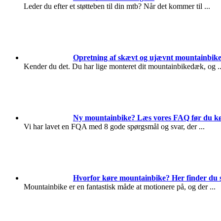
Leder du efter et støtteben til din mtb? Når det kommer til
...
Opretning af skævt og ujævnt mountainbik
Kender du det. Du har lige monteret dit mountainbikedæk, og
.
Ny mountainbike? Læs vores FAQ før du k
Vi har lavet en FQA med 8 gode spørgsmål og svar, der
...
Hvorfor køre mountainbike? Her finder du 
Mountainbike er en fantastisk måde at motionere på, og der
...