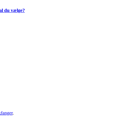
al du vælge?
kfanger
.