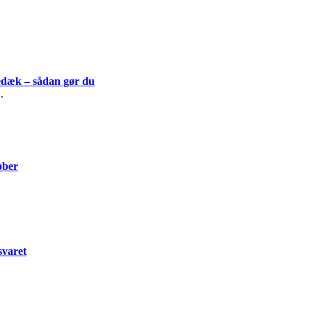
edæk – sådan gør du
..
øber
svaret