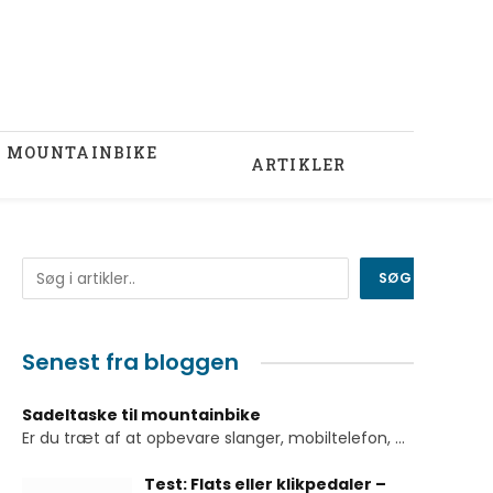
U MOUNTAINBIKE
ARTIKLER
Søg
SØG
Senest fra bloggen
Sadeltaske til mountainbike
Er du træt af at opbevare slanger, mobiltelefon,
...
Test: Flats eller klikpedaler –