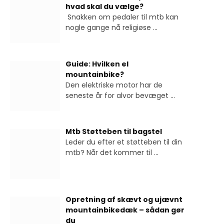
hvad skal du vælge?
Snakken om pedaler til mtb kan
nogle gange nå religiøse
...
Guide: Hvilken el
mountainbike?
Den elektriske motor har de
seneste år for alvor bevæget
...
Mtb Støtteben til bagstel
Leder du efter et støtteben til din
mtb? Når det kommer til
...
Opretning af skævt og ujævnt
mountainbikedæk – sådan gør
du