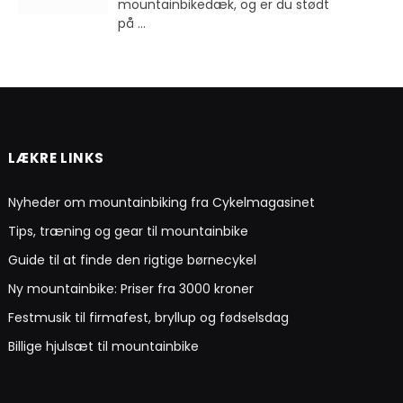
mountainbikedæk, og er du stødt
på
...
LÆKRE LINKS
Nyheder om mountainbiking fra Cykelmagasinet
Tips, træning og gear til mountainbike
Guide til at finde den rigtige børnecykel
Ny mountainbike: Priser fra 3000 kroner
Festmusik til firmafest, bryllup og fødselsdag
Billige hjulsæt til mountainbike