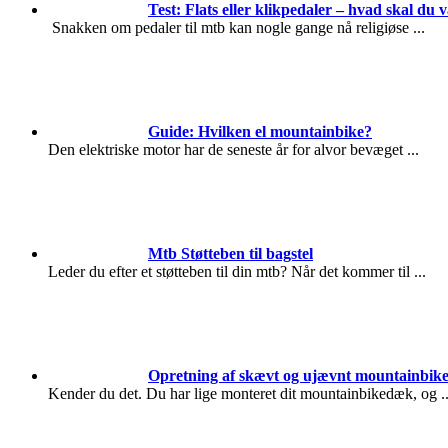
Test: Flats eller klikpedaler – hvad skal du 
Snakken om pedaler til mtb kan nogle gange nå religiøse
...
Guide: Hvilken el mountainbike?
Den elektriske motor har de seneste år for alvor bevæget
...
Mtb Støtteben til bagstel
Leder du efter et støtteben til din mtb? Når det kommer til
...
Opretning af skævt og ujævnt mountainbik
Kender du det. Du har lige monteret dit mountainbikedæk, og
.