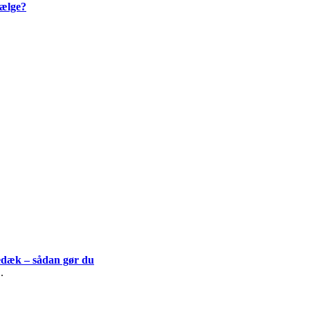
vælge?
edæk – sådan gør du
..