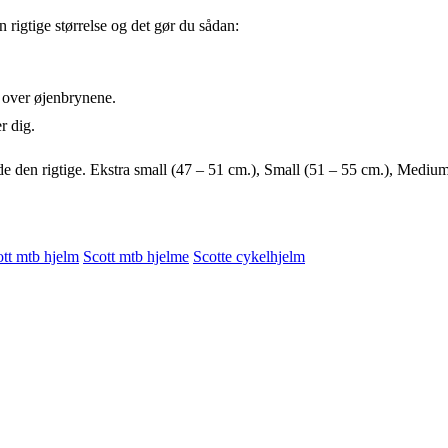
 rigtige størrelse og det gør du sådan:
 over øjenbrynene.
r dig.
finde den rigtige. Ekstra small (47 – 51 cm.), Small (51 – 55 cm.), Medi
tt mtb hjelm
Scott mtb hjelme
Scotte cykelhjelm