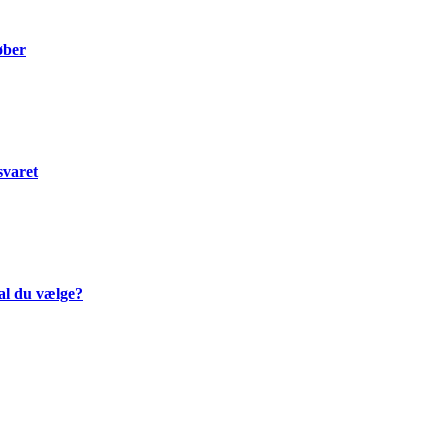
øber
svaret
al du vælge?