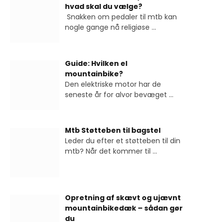
hvad skal du vælge?
Snakken om pedaler til mtb kan
nogle gange nå religiøse
...
Guide: Hvilken el
mountainbike?
Den elektriske motor har de
seneste år for alvor bevæget
...
Mtb Støtteben til bagstel
Leder du efter et støtteben til din
mtb? Når det kommer til
...
Opretning af skævt og ujævnt
mountainbikedæk – sådan gør
du