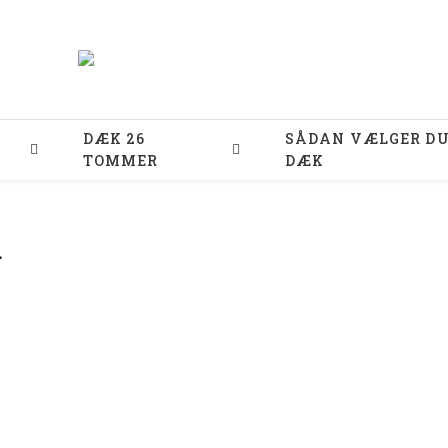
DÆK 26
SÅDAN VÆLGER D
TOMMER
DÆK
L