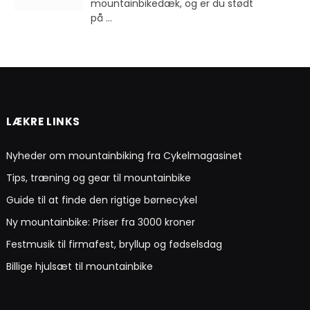
mountainbikedæk, og er du stødt
på
...
LÆKRE LINKS
Nyheder om mountainbiking fra Cykelmagasinet
Tips, træning og gear til mountainbike
Guide til at finde den rigtige børnecykel
Ny mountainbike: Priser fra 3000 kroner
Festmusik til firmafest, bryllup og fødselsdag
Billige hjulsæt til mountainbike