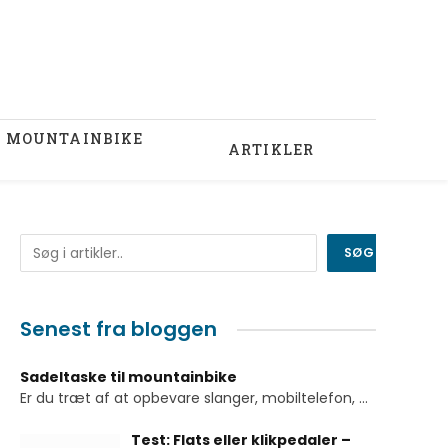
U MOUNTAINBIKE
ARTIKLER
Søg
SØG
Senest fra bloggen
Sadeltaske til mountainbike
Er du træt af at opbevare slanger, mobiltelefon,
...
Test: Flats eller klikpedaler –