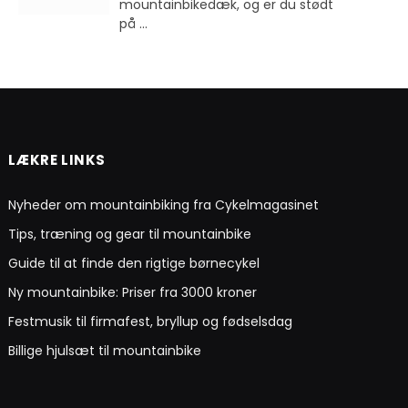
mountainbikedæk, og er du stødt
på
...
LÆKRE LINKS
Nyheder om mountainbiking fra Cykelmagasinet
Tips, træning og gear til mountainbike
Guide til at finde den rigtige børnecykel
Ny mountainbike: Priser fra 3000 kroner
Festmusik til firmafest, bryllup og fødselsdag
Billige hjulsæt til mountainbike