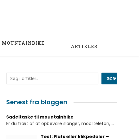
U MOUNTAINBIKE
ARTIKLER
Søg
SØG
Senest fra bloggen
Sadeltaske til mountainbike
Er du træt af at opbevare slanger, mobiltelefon,
...
Test: Flats eller klikpedaler –