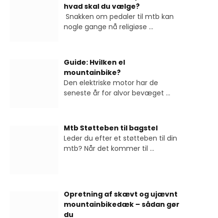
hvad skal du vælge?
Snakken om pedaler til mtb kan
nogle gange nå religiøse
...
Guide: Hvilken el
mountainbike?
Den elektriske motor har de
seneste år for alvor bevæget
...
Mtb Støtteben til bagstel
Leder du efter et støtteben til din
mtb? Når det kommer til
...
Opretning af skævt og ujævnt
mountainbikedæk – sådan gør
du