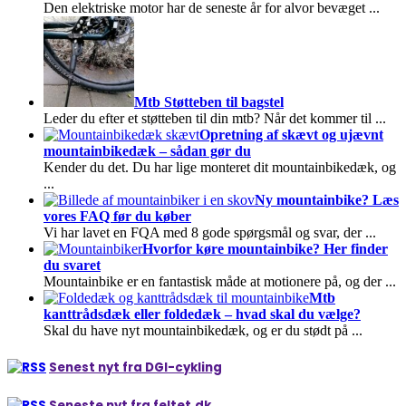
Den elektriske motor har de seneste år for alvor bevæget
...
Mtb Støtteben til bagstel
Leder du efter et støtteben til din mtb? Når det kommer til
...
Opretning af skævt og ujævnt
mountainbikedæk – sådan gør du
Kender du det. Du har lige monteret dit mountainbikedæk, og
...
Ny mountainbike? Læs
vores FAQ før du køber
Vi har lavet en FQA med 8 gode spørgsmål og svar, der
...
Hvorfor køre mountainbike? Her finder
du svaret
Mountainbike er en fantastisk måde at motionere på, og der
...
Mtb
kanttrådsdæk eller foldedæk – hvad skal du vælge?
Skal du have nyt mountainbikedæk, og er du stødt på
...
Senest nyt fra DGI-cykling
Seneste nyt fra feltet.dk