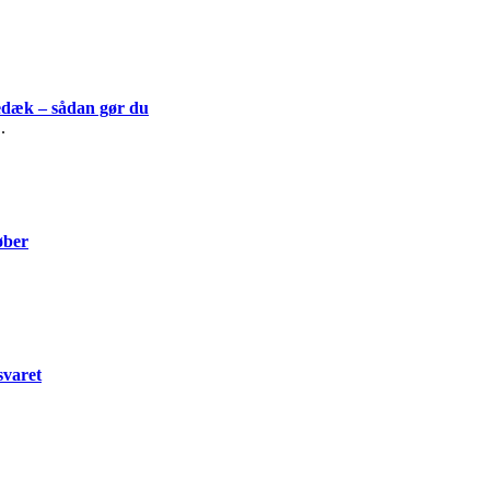
edæk – sådan gør du
..
øber
svaret