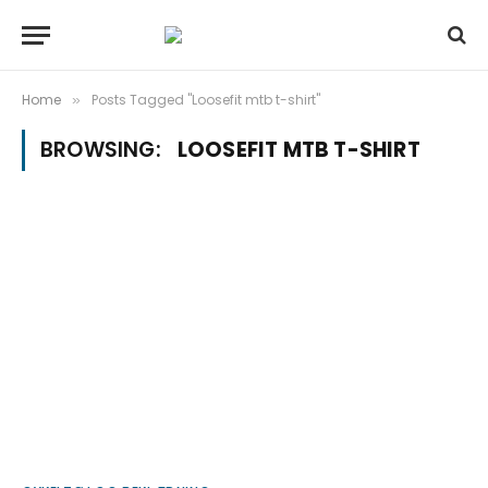
Home
Posts Tagged "Loosefit mtb t-shirt"
»
BROWSING:
LOOSEFIT MTB T-SHIRT