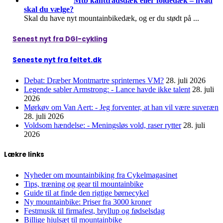
Mtb kanttrådsdæk eller foldedæk – hvad
skal du vælge?
Skal du have nyt mountainbikedæk, og er du stødt på
...
Senest nyt fra DGI-cykling
Seneste nyt fra feltet.dk
Debat: Dræber Montmartre sprinternes VM?
28. juli 2026
Legende sabler Armstrong: - Lance havde ikke talent
28. juli
2026
Mørkøv om Van Aert: - Jeg forventer, at han vil være suveræn
28. juli 2026
Voldsom hændelse: - Meningsløs vold, raser rytter
28. juli
2026
Lækre links
Nyheder om mountainbiking fra Cykelmagasinet
Tips, træning og gear til mountainbike
Guide til at finde den rigtige børnecykel
Ny mountainbike: Priser fra 3000 kroner
Festmusik til firmafest, bryllup og fødselsdag
Billige hjulsæt til mountainbike