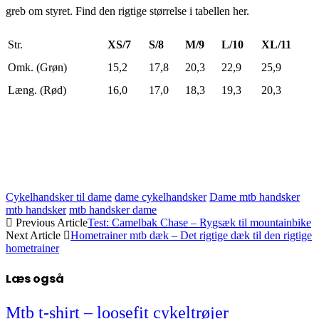
greb om styret. Find den rigtige størrelse i tabellen her.
Str.
XS/7
S/8
M/9
L/10
XL/11
Omk. (Grøn)
15,2
17,8
20,3
22,9
25,9
Læng. (Rød)
16,0
17,0
18,3
19,3
20,3
Cykelhandsker til dame
dame cykelhandsker
Dame mtb handsker
mtb handsker
mtb handsker dame
Previous Article
Test: Camelbak Chase – Rygsæk til mountainbike
Next Article
Hometrainer mtb dæk – Det rigtige dæk til den rigtige
hometrainer
Læs også
Mtb t-shirt – loosefit cykeltrøjer